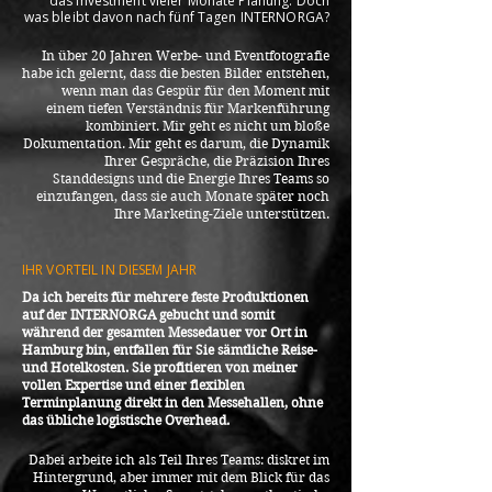
das Investment vieler Monate Planung. Doch
was bleibt davon nach fünf Tagen INTERNORGA?
In über 20 Jahren Werbe- und Eventfotografie
habe ich gelernt, dass die besten Bilder entstehen,
wenn man das Gespür für den Moment mit
einem tiefen Verständnis für Markenführung
kombiniert. Mir geht es nicht um bloße
Dokumentation. Mir geht es darum, die Dynamik
Ihrer Gespräche, die Präzision Ihres
Standdesigns und die Energie Ihres Teams so
einzufangen, dass sie auch Monate später noch
Ihre Marketing-Ziele unterstützen.
IHR VORTEIL IN DIESEM JAHR
Da ich bereits für mehrere feste Produktionen
auf der INTERNORGA gebucht und somit
während der gesamten Messedauer vor Ort in
Hamburg bin, entfallen für Sie sämtliche Reise-
und Hotelkosten. Sie profitieren von meiner
vollen Expertise und einer flexiblen
Terminplanung direkt in den Messehallen, ohne
das übliche logistische Overhead.
Dabei arbeite ich als Teil Ihres Teams: diskret im
Hintergrund, aber immer mit dem Blick für das