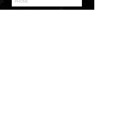
Die Absendung des Formulars gilt
nicht als verbindliche Buchung. Sie
erhalten von uns umgehend eine
Rückmeldung, sowie ein
schriftlichesAngebot
per Mail
I've read the privacy policy
Subscribe newsletter