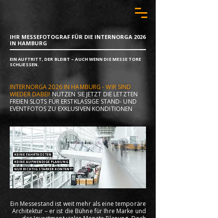
IHR MESSEFOTOGRAF FÜR DIE INTERNORGA 2026
IN HAMBURG
EIN AUFTRITT, DER BLEIBT – AUCH WENN DIE MESSE TORE
SCHLIESSEN.
INTERNORGA 2026 IN HAMBURG - WIR SIND
WIEDER DABEI!
NUTZEN SIE JETZT DIE LETZTEN
FREIEN SLOTS FÜR ERSTKLASSIGE STAND- UND
EVENTFOTOS ZU EXKLUSIVEN KONDITIONEN
KEINE FAHRTKOSTEN
KEINE AUFWENDIGE PLANUNG
NUR RICHTIG STARKER KONTENT!
Ein Messestand ist weit mehr als eine temporäre
Architektur – er ist die Bühne für Ihre Marke und